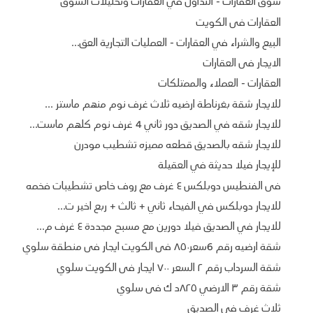
سوق العقارات - التداول في العقارات وتحليلات السوق
العقارات فى الكويت
البيع والشراء في العقارات - العمليات التجارية العق...
الايجار فى العقارات
العقارات - العملاء والممتلكات
للايجار شقة بغرناطة ارضيه ثلاث غرف نوم منهم ماستر ...
للايجار شقه في الصديق دور ثاني 4 غرف نوم كلهم ماست...
للايجار شقه بالصديق قطعه مميزه تشطيب مودرن
للإيجار فيلا حديثة في العقيلة
فى الفنطيس دوبلكس ٤ غرف مع روف خاص تشطيبات فخمه
للايجار دوبلكس في الفيحاء ثاني + ثالث + ربع اخير ت...
للايجار في الصديق فيلا دورين مع مسبح مجددة ٤ غرف م...
شقة ارضيه رقم 6سعر٨٥٠ فى الكويت ايجار فى منطقة سلوي
شقة السرداب رقم ٢ السعر ٧٠٠ ايجار فى الكويت سلوي
شقة رقم ٣ الارضي ٨٢٥د ك فى سلوي
ثلاث غرف في الصديق