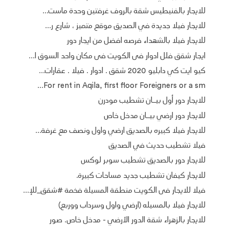
للايجار بالفنيطيس شقة بالروف غرفتين وحدة ماست...
للايجار فيلا جديدة في الصديق موقع متميز ، شارع ر...
للايجار فيلا بالشهداء فرصه افضل من ايجار دور
ايجار شقق فلل ادوار فى الكويت فى مكان واحد السوق ا...
كيو ايت كي دابليو 2020 شقق . ادوار . فيلا . عقارات...
For rent in Aqila, first floor Foreigners or a sm...
للايجار دور أول بيــان تشطيب مودرن
للايجار دور ارضي بيــان مدخل خاص
للايجار فيلا كبيره بالصديق ارضي واول ونصف مع غرفة...
فيلا تشطيب حديث في الصديق
للايجار دور بالصديق تشطيب سوبر لوكس
للايجار كيفان تشطيب جديد مساحات كبيرة.
فيلا للايجار فى الكويت منطقة المسيلة فخمة #شقق_للإ...
للايجار فيلا بالمسيله (ارضي واول وسرداب ووربع)
للايجار بالزهراء شقة الدور الأرضي - مدخل خاص. صور