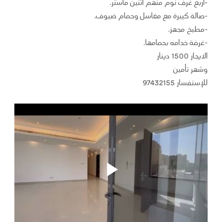
-أربع غرف نوم منهم اثنين ماستر.
-صالة كبيرة مع مغاسل وحمام ضيوف.
-مطبخ مجهز.
-غرفة خدامه بحمامها.
الايجار 1500 دينار
وشهر تأمين
للإستفسار 97432155