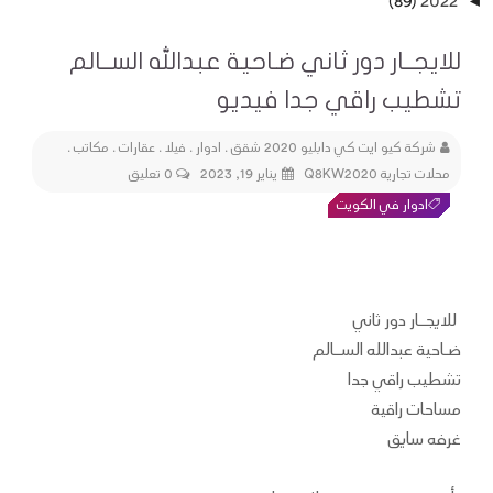
(89)
2022
◄
للايجــار دور ثاني ضـاحية عبدالله الســالم
تشطيب راقي جدا فيديو
شركة كيو ايت كي دابليو 2020 شقق . ادوار . فيلا . عقارات . مكاتب .
محلات تجارية Q8KW2020
يناير 19, 2023
0 تعليق
ادوار في الكويت
للايجــار دور ثاني
ضـاحية عبدالله الســالم
تشطيب راقي جدا
مساحات راقية
غرفه سايق