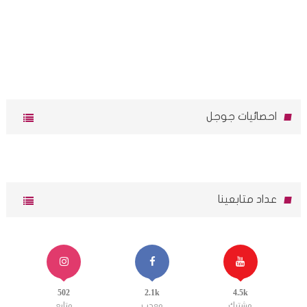
احصائيات جوجل
عداد متابعينا
502
2.1k
4.5k
مشترك
معجب
متابع