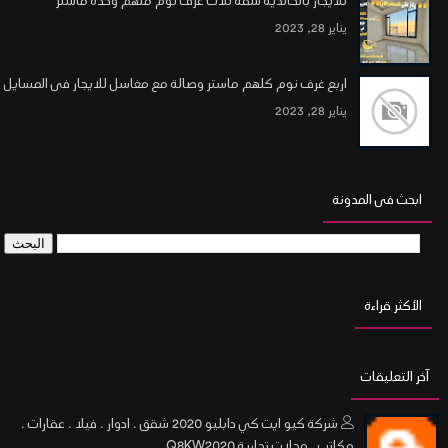
للايجار بالخالديه شقة ثلاث غرف نوم منهم وحده ماستر
يناير 28, 2023
اربع غرف نوم كلهم ماستر وصالة مع مغاسل للايجار فى المسايل
يناير 28, 2023
ابحث فى المدونة
الأكثر قراءة
آخر التعليقات
شركة كيو ايت كي دابليو 2020 شقق . ادوار . فيلا . عقارات .
مكاتب . محلات تجارية Q8KW2020