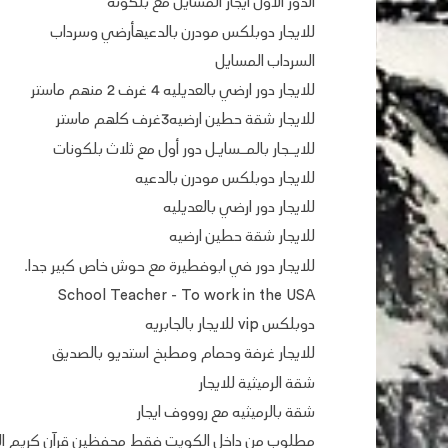
الدور الاول ايجار المسايل مع بلكونة
للايجار دوبلكس مودرن بالدعيهأرضي وسرداب
السرداب المسايل
للايجار دور ارضي بالعديليه 4 غرف 2 منهم ماستر
للايجار شقة حطين ارضيه3غرف كلهم ماستر
للايــجار بالمــسايـل دور أول مع ثلاث بلكونات
للايجار دوبلكس مودرن بالدعيه
للايجار دور ارضي بالعديليه
للايجار شقة حطين ارضيه
للايجار دور في ابوفطيرة مع حوش خاص كبير جدا.
School Teacher - To work in the USA
دوبلكس vip للايجار بالجابريه
للايجار غرفة وحمام ومطبخ استديو بالصديق
شقة الرميثية للايجار
شقة بالرميثيه مع روووف ايجار
مطلوب من داخل الكويت فقط محفظين قرآن كريم الرا