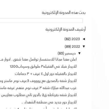
بحث هذه المدونة الإلكترونية
أرشيف المدونة الإلكترونية
(82)
2023
◄
(89)
2022
▼
ديسمبر
(83)
▼
اعلن معنا مجانا للاستفسار تواصل معنا شقق . ادوار ف.
للايجار فيلا في العقيله٣ طوابق وسرداب1200
للايجار بالعقيله دور اول ٤ غرف + ٣ حمامات
للايجار شقة بالصديق مع روووف 3عرف نوم ماستر وصالة...
غرب عبدالله مبارك شقه ٣ غرف نوم منهم غرفه ماستر
للايجار شقه بغرناطه ق2 بالدور ثاني مطلوب معاريس
للايجار دور جديد فى منطقة الشهداء ..