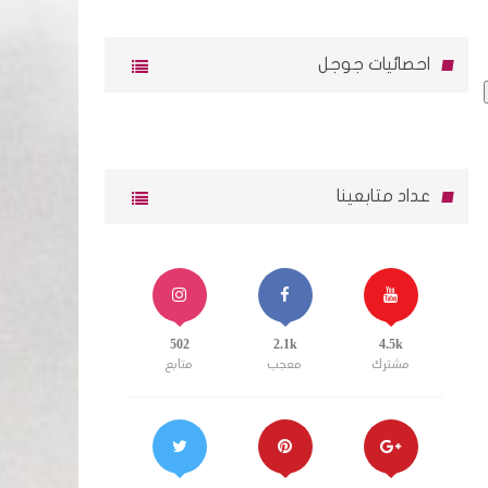
احصائيات جوجل
عداد متابعينا
502
2.1k
4.5k
مشترك
معجب
متابع