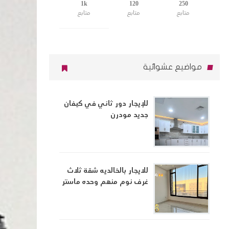
1k
120
250
متابع
متابع
متابع
مواضيع عشوائية
للإيجار دور ثاني في كيفان
جديد مودرن
للايجار بالخالديه شقة ثلاث
غرف نوم منهم وحده ماستر