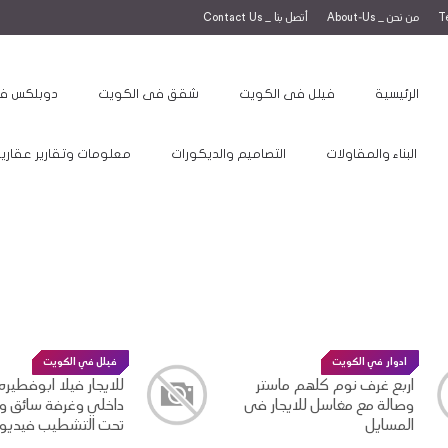
من نحن _ About-Us
أتصل بنا _ Contact Us
الرئيسية
فيلل فى الكويت
شقق فى الكويت
دوبلكس ف
البناء والمقاولات
التصاميم والديكورات
معلومات وتقارير عقاري
ار في الكويت
فيلل في الكويت
ع غرف نوم كلهم ماستر
للايجار فيلا ابوفطيره مع حوش
لة مع مغاسل للايجار فى
داخلي وغرفة سائق وديوانية
سايل
تحت التشطيب فيديو