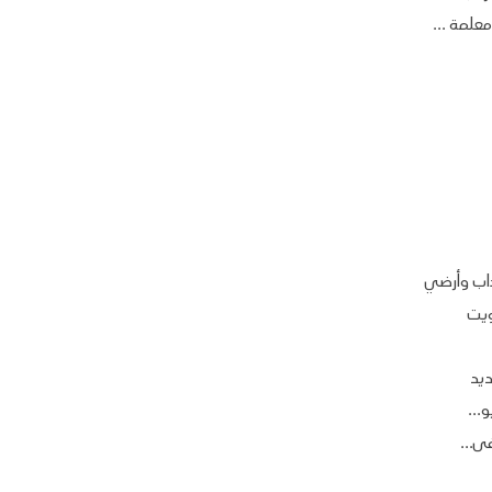
لمة ...
اب وأرضي
ويت
يد
...
ى...