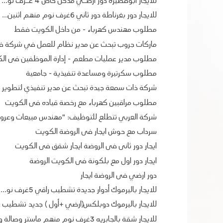
للايجار ابوفطيرة دور أرضــي مدخل خاص 4 غــرف نو...
للايجار دور بغرناطة دور ثاني 6غرف نوم منهم اثنين...
مطلوب مهندس كهرباء - من داخل الكويت فقط
ماركات جروب تبحث عن مدير نظام للعمل في شركة فا
مطلوب مدير عمليات مطعم - إدارة الموظفين فى ال
مطلوب سكرتيرة ومساعدة تنفيذية - جامعية
شركة ذات سمعة جيدة تبحث عن مدير تنفيذي لتطوير ال
مطلوب مراقبين كهرباء مع رخصة قياده فى الكويت
شركة العربي تتطلع للتوظيف: "مهندس مبيعات وعروض
سرداب مع حوش ايجار فى الروضة الكويت
ايجار دور ثانى فى الروضة ايجار شقق فى الكويت
ايجار دور اول مع بلكونة فى الكويت الروضة
دور ارضي فى الروضة ايجار
للايجار باليرموك أدوار جديدة تشطيب راقي 5غرف نو...
للايجار باليرموك دوبلكس(ارضي +أول ) جديد تشطيب 
للايجار شقة بالجابريه 3غرف نوم منهم ماستر وصالة وغ...