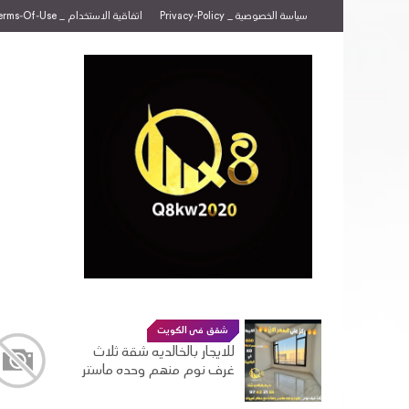
سياسة الخصوصية _ Privacy-Policy
اتفاقية الاستخدام _ Terms-Of-Use
شقق فى الكويت
ادو
جديد
للايجار بالخالديه شقة ثلاث
ارب
غرف نوم منهم وحده ماستر
وصا
الم