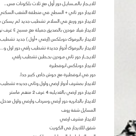
للايــجار بالمــسايـل دور أول مع ثلاث بلكونات مس...
للايجار دور ثاني + السطح في منطقة الشعب السكني
للايجار دور وربع في السلام تشطيب جديد لم يسكن م
للايجار فيلا مودرن بالصديق جميلة مع مسبح ٤ غرف نوم
للايجار باليرموك دوبلكس (ارضي +أول ) جديد تشطيب 
للايجار باليرموك أدوار جديدة تشطيب راقي دور اول و...
للايـجــار دور ثاني مـودرن بحـطين تشطيب راقي.
للايجار دوبلكس ابوفطيرة
دور في ابوفطيرة مع حوش خاص كبير جدا.
للايجار بمشرف أدوار ارضي واول وثانى جديده تشطيب 
للايجار دور ارضي بالعديليه 4 غرف 2 منهم ماستر
للايجار بالجابريه دور أرضي وسرداب وارضي واول مدخل..
المسايل شقة روف
للايجار مشرف ارضي
شقق لللايجار فى الكويت